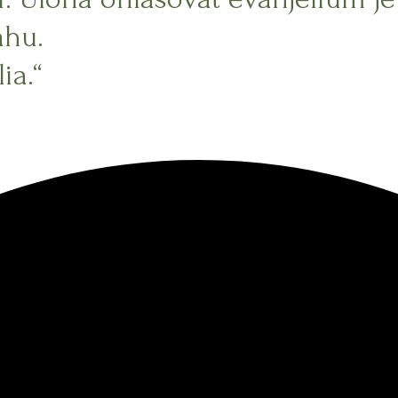
ahu.
ia.“