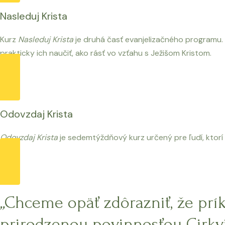
Nasleduj Krista
Kurz
Nasleduj Krista
je druhá časť evanjelizačného programu. 
prakticky ich naučiť, ako rásť vo vzťahu s Ježišom Kristom.
Viac
Odovzdaj Krista
Odovzdaj Krista
je sedemtýždňový kurz určený pre ľudí, ktorí
Viac
„
Chceme opäť zdôrazniť, že prí
prirodzenou povinnosťou Cirkvi