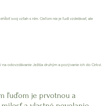
hĺbiť svoj vzťah s ním. Cieľom nie je ľudí vzdelávať, ale
ný na odovzdávanie Ježiša druhým a pozývanie ich do Cirkvi.
ým ľuďom je prvotnou a
 milosť a vlastné povolanie