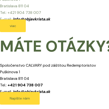
Bratislava 811 04
Tel.: +421 904 738 007
E-mail:
info@objavkrista.sk
viac
MÁTE OTÁZKY
Spoločenstvo CALVARY pod záštitou Redemptoristov
Puškinova 1
Bratislava 811 04
Tel.:
+421 904 738 007
E-mail:
info@objavkrista.sk
Napíšte nám