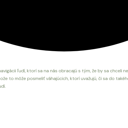
vigácii ľudí, ktorí sa na nás obracajú s tým, že by sa chceli n
tože to môže posmeliť váhajúcich, ktorí uvažujú, či sa do také
udí.