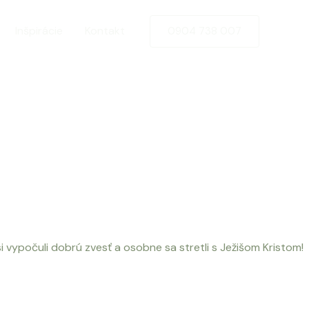
Inšpirácie
Kontakt
0904 738 007
i vypočuli dobrú zvesť a osobne sa stretli s Ježišom Kristom!