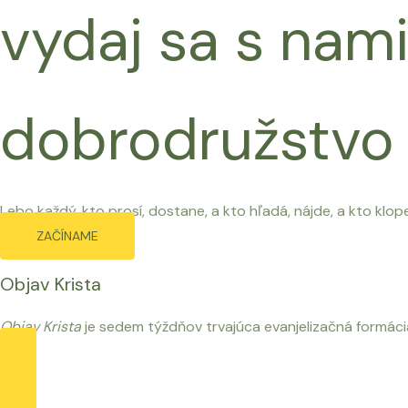
Preskočiť
vydaj sa s nami
na
obsah
dobrodružstvo
Lebo každý, kto prosí, dostane, a kto hľadá, nájde, a kto klope
ZAČÍNAME
Objav Krista
Objav Krista
je sedem týždňov trvajúca evanjelizačná formácia.
Viac