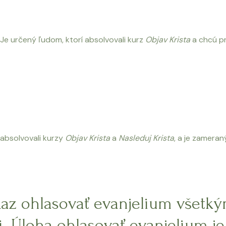
Je určený ľudom, ktorí absolvovali kurz
Objav Krista
a chcú pre
 absolvovali kurzy
Objav Krista
a
Nasleduj Krista
, a je zamera
kaz ohlasovať evanjelium všetk
. Úloha ohlasovať evanjelium je