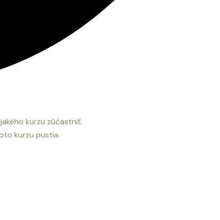
ejakého kurzu zúčastniť.
hoto kurzu pustia.