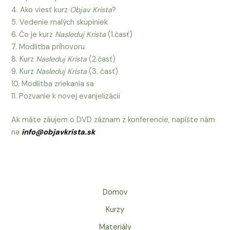
4. Ako viesť kurz
Objav Krista
?
5. Vedenie malých skupiniek
6. Čo je kurz
Nasleduj Krista
(1.časť)
7. Modlitba príhovoru
8. Kurz
Nasleduj Krista
(2.časť)
9. Kurz
Nasleduj Krista
(3. časť)
10. Modlitba zriekania sa
11. Pozvanie k novej evanjelizácii
Ak máte záujem o DVD záznam z konferencie, napíšte nám
na
info@objavkrista.sk
Domov
Kurzy
Materiály