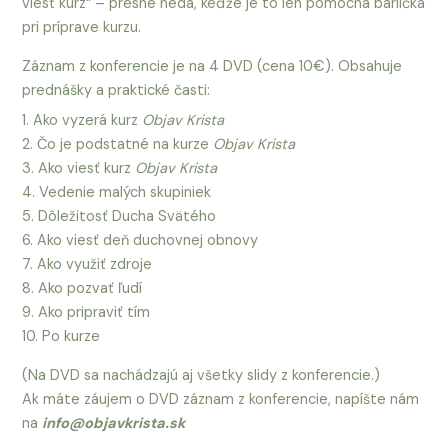
viesť kurz“ – presne nedá, keďže je to len pomocná barlička
pri príprave kurzu.
Záznam z konferencie je na 4 DVD (cena 10€). Obsahuje
prednášky a praktické časti:
1. Ako vyzerá kurz
Objav Krista
2. Čo je podstatné na kurze
Objav Krista
3. Ako viesť kurz
Objav Krista
4. Vedenie malých skupiniek
5. Dôležitosť Ducha Svätého
6. Ako viesť deň duchovnej obnovy
7. Ako využiť zdroje
8. Ako pozvať ľudí
9. Ako pripraviť tím
10. Po kurze
(Na DVD sa nachádzajú aj všetky slidy z konferencie.)
Ak máte záujem o DVD záznam z konferencie, napíšte nám
na
info@objavkrista.sk