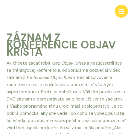
Preskočiť
na
Main
obsah
Men
ZÁZNAM Z
KONFERENCIE OBJAV
KRISTA
Ak chcete začať robiť kurz
Objav Krista
a nezúčastnili ste
sa tréningovej konferencie, odporúčame pozrieť si video
záznam z
konferencie Objav Krista
. Bez absolvovania
konferencie nie je možné úplne porozumieť všetkým
aspektom kurzu. Preto je dobré, ak si Váš tím pozrie tento
DVD záznam a porozprávate sa o ňom. Už tento začiatok
z Vášho prípravného tímu urobí malé spoločenstvo. Je to
dobrá pomôcka, aby ste vedeli do čoho sa vôbec púšťate,
čo všetko potrebujete zabezpečiť a tiež úplne porozumieť
všetkým aspektom kurzu, čo sa z materiálu príručky „Ako