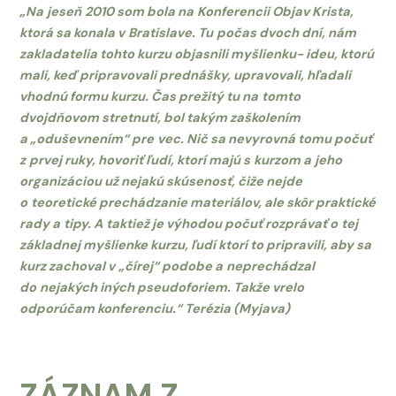
„Na
jeseň
2010 som bola na
Konferencii Objav Krista,
ktorá sa konala v
Bratislave. Tu
počas dvoch dní, nám
zakladatelia tohto kurzu objasnili myšlienku- ideu, ktorú
mali, keď pripravovali prednášky, upravovali, hľadali
vhodnú formu kurzu. Čas prežitý tu na
tomto
dvojdňovom stretnutí, bol takým zaškolením
a „oduševnením“ pre
vec. Nič sa nevyrovná tomu počuť
z
prvej ruky, hovoriť ľudí, ktorí majú s
kurzom a
jeho
organizáciou už nejakú skúsenosť, čiže nejde
o
teoretické prechádzanie materiálov, ale skôr praktické
rady a
tipy. A
taktiež je výhodou počuť rozprávať o
tej
základnej myšlienke kurzu, ľudí ktorí to pripravili, aby sa
kurz zachoval v
„čírej“ podobe a
neprechádzal
do
nejakých iných pseudoforiem. Takže vrelo
odporúčam konferenciu.“ Terézia (Myjava)
ZÁZNAM Z