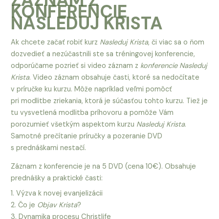
KONFERENCIE
NASLEDUJ KRISTA
Ak chcete začať robiť kurz
Nasleduj Krista
, či viac sa o ňom
dozvedieť a nezúčastnili ste sa tréningovej konferencie,
odporúčame pozrieť si video záznam z
konferencie Nasleduj
Krista
. Video záznam obsahuje časti, ktoré sa nedočítate
v príručke ku kurzu. Môže napríklad veľmi pomôcť
pri modlitbe zriekania, ktorá je súčasťou tohto kurzu. Tiež je
tu vysvetlená modlitba príhovoru a pomôže Vám
porozumieť všetkým aspektom kurzu
Nasleduj Krista
.
Samotné prečítanie príručky a pozeranie DVD
s prednáškami nestačí.
Záznam z konferencie je na 5 DVD (cena 10€). Obsahuje
prednášky a praktické časti:
1. Výzva k novej evanjelizácii
2. Čo je
Objav Krista
?
3. Dynamika procesu Christlife