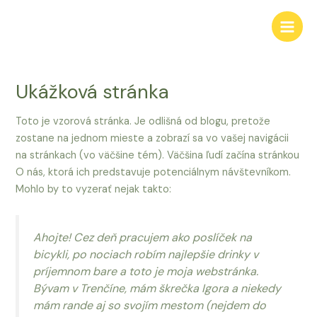
Preskočiť
na
Main
obsah
Men
Ukážková stránka
Toto je vzorová stránka. Je odlišná od blogu, pretože
zostane na jednom mieste a zobrazí sa vo vašej navigácii
na stránkach (vo väčšine tém). Väčšina ľudí začína stránkou
O nás, ktorá ich predstavuje potenciálnym návštevníkom.
Mohlo by to vyzerať nejak takto:
Ahojte! Cez deň pracujem ako poslíček na
bicykli, po nociach robím najlepšie drinky v
príjemnom bare a toto je moja webstránka.
Bývam v Trenčíne, mám škrečka Igora a niekedy
mám rande aj so svojím mestom (nejdem do